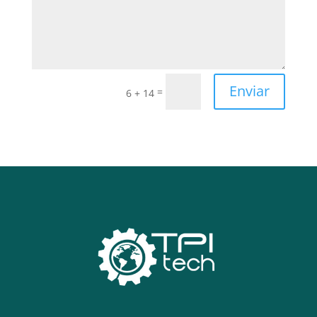
Enviar
=
6 + 14